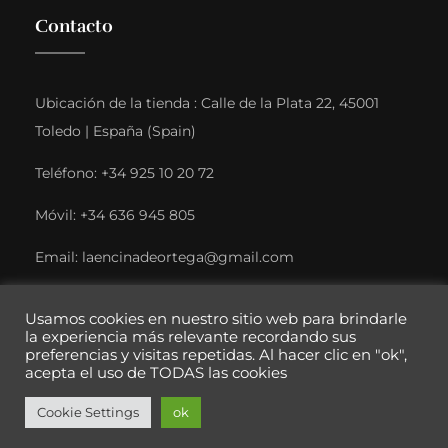
Contacto
Ubicación de la tienda : Calle de la Plata 22, 45001
Toledo | España (Spain)
Teléfono: +34 925 10 20 72
Móvil: +34 636 945 805
Email: laencinadeortega@gmail.com
Usamos cookies en nuestro sitio web para brindarle
la experiencia más relevante recordando sus
preferencias y visitas repetidas. Al hacer clic en "ok",
acepta el uso de TODAS las cookies
© 2026 La Encina de Ortega. Todos los derechos reservados. |
Cookie Settings
ok
Desarrollado por Marketing Cerca