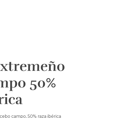
A
CONTACTO
extremeño
ampo 50%
rica
ebo campo, 50% raza ibérica