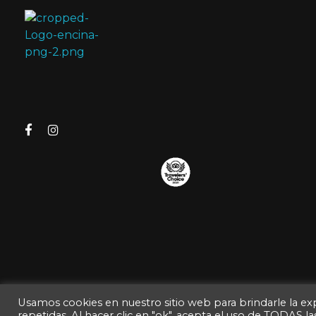
La Encina de Ortega
Jamón Ibérico de Bellota y Embutidos de la Mejor Calidad
Usamos cookies en nuestro sitio web para brindarle la exp
© 2026 La Encina
repetidas. Al hacer clic en "ok", acepta el uso de TODAS la