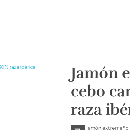
INICIO
HISTORIA
TIEND
DEGUSTACIONES GOURMET EN TOLEDO
Jamón 
cebo c
raza ibé
amón extremeño c